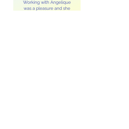
Working with Angelique
was a pleasure and she
made the entire process
completely seamless. We
got the custom package
and it looked so beautiful
and matched the party
theme. I would definitely
recommend this company
for your next party to
entertain the kids all day
long!!"
Marissa Hoffman
"I am beyond happy with