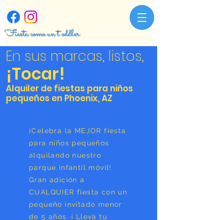
Fiesta como un
t
oddler
En sus marcas, listos,
¡Tocar!
Alquiler de fiestas para niños
pequeños en Phoenix, AZ
Soft Play - Mesa y sillas - Casa de rebote para
niños pequeños
¡Celebra la MEJOR fiesta
para niños pequeños
alquilando nuestro
parque infantil móvil!
Gran adición a
CUALQUIER fiesta con un
pequeño invitado menor
de 5 años. ¡
Lleva tu